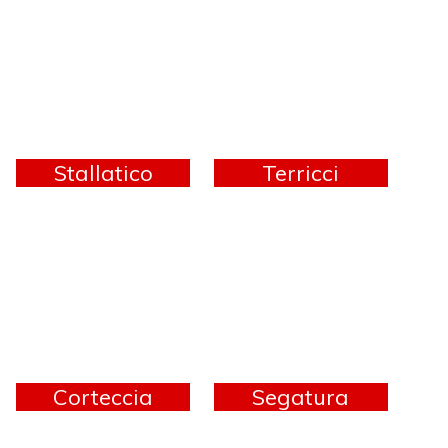
Stallatico
Terricci
Corteccia
Segatura