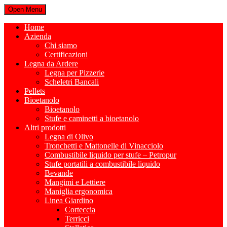
Open Menu
Home
Azienda
Chi siamo
Certificazioni
Legna da Ardere
Legna per Pizzerie
Scheletri Bancali
Pellets
Bioetanolo
Bioetanolo
Stufe e caminetti a bioetanolo
Altri prodotti
Legna di Olivo
Tronchetti e Mattonelle di Vinacciolo
Combustibile liquido per stufe – Petropur
Stufe portatili a combustibile liquido
Bevande
Mangimi e Lettiere
Maniglia ergonomica
Linea Giardino
Corteccia
Terricci