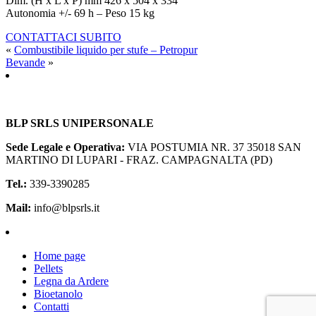
Dim. (H x L x P) mm 426 x 504 x 334
Autonomia +/- 69 h – Peso 15 kg
CONTATTACI SUBITO
«
Combustibile liquido per stufe – Petropur
Bevande
»
BLP SRLS UNIPERSONALE
Sede Legale e Operativa:
VIA POSTUMIA NR. 37
35018 SAN
MARTINO DI LUPARI - FRAZ. CAMPAGNALTA (PD)
Tel.:
339-3390285
Mail:
info@blpsrls.it
Home page
Pellets
Legna da Ardere
Bioetanolo
Contatti