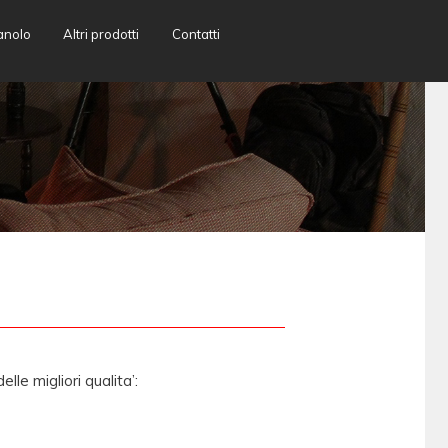
anolo
Altri prodotti
Contatti
le migliori qualita’: