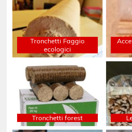
Tronchetti Faggio
Acce
ecologici
Tronchetti forest
L