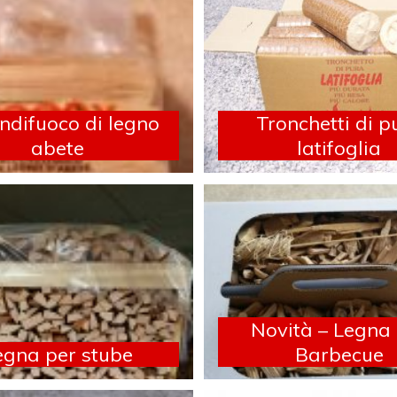
ndifuoco di legno
Tronchetti di p
abete
latifoglia
Novità – Legna
egna per stube
Barbecue