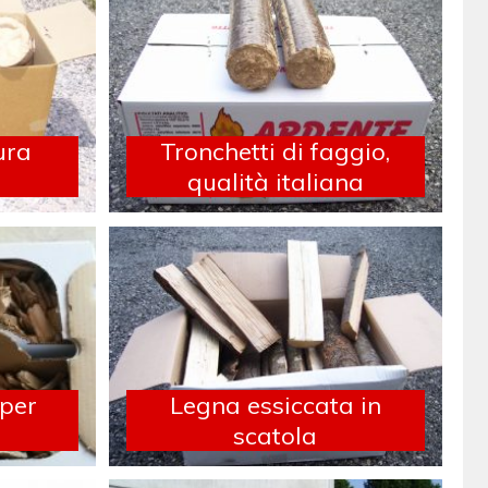
ura
Tronchetti di faggio,
qualità italiana
 per
Legna essiccata in
scatola