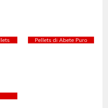
llets
Pellets di Abete Puro
l