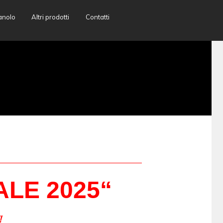
anolo
Altri prodotti
Contatti
ALE 2025
“
!