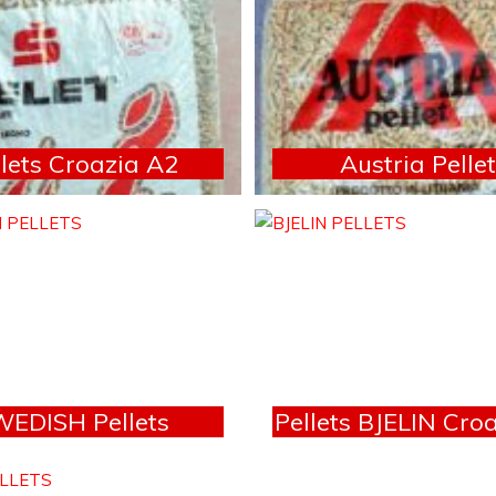
llets Croazia A2
Austria Pelle
WEDISH Pellets
Pellets BJELIN Cro