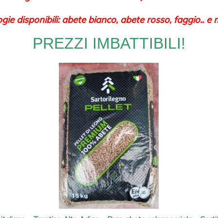
ogie disponibili: abete bianco, abete rosso, faggio.. e m
PREZZI IMBATTIBILI!