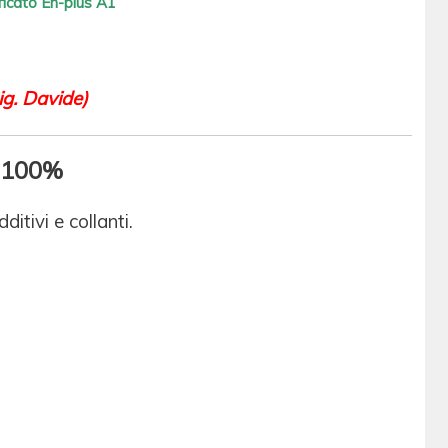
ficato En-plus A1
ig. Davide)
l 100%
itivi e collanti.