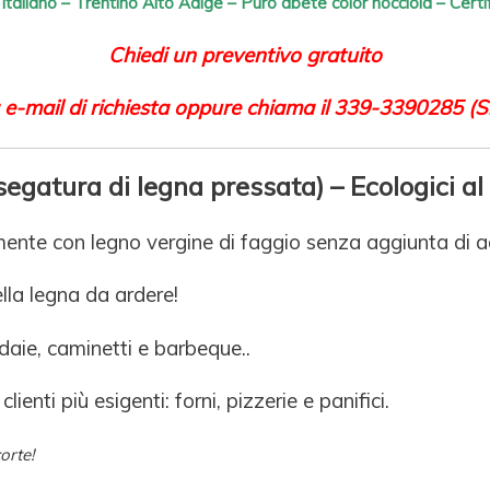
italiano – Trentino Alto Adige – Puro abete color nocciola – Certi
Chiedi un preventivo gratuito
 e-mail di richiesta
oppure chiama il 339-3390285 (S
s
egatura di legna pressata) –
Ecologici a
ente con legno vergine di faggio senza aggiunta di add
ella legna da ardere!
ldaie, caminetti e barbeque..
 clienti più esigenti: forni, pizzerie e panifici.
orte!