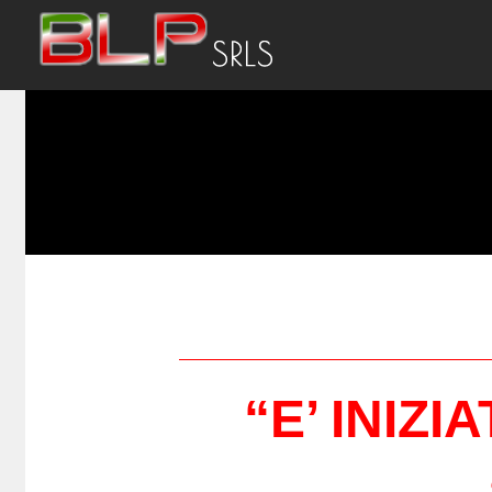
“
E’ INIZ