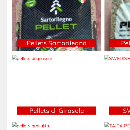
Pellets Sartorilegno
Pe
Pellets di Girasole
S