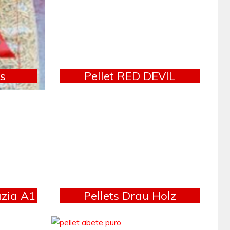
ts
Pellet RED DEVIL
azia A1
Pellets Drau Holz