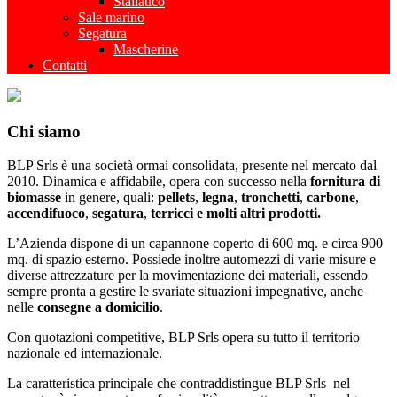
Stallatico
Sale marino
Segatura
Mascherine
Contatti
Chi siamo
BLP Srls è una società ormai consolidata, presente nel mercato dal
2010. Dinamica e affidabile, opera con successo nella
fornitura di
biomasse
in genere, quali:
pellets
,
legna
,
tronchetti
,
carbone
,
accendifuoco
,
segatura
,
terricci
e molti altri prodotti.
L’Azienda dispone di un capannone coperto di 600 mq. e circa 900
mq. di spazio esterno. Possiede inoltre automezzi di varie misure e
diverse attrezzature per la movimentazione dei materiali, essendo
sempre pronta a gestire le svariate situazioni impegnative, anche
nelle
consegne a domicilio
.
Con quotazioni competitive, BLP Srls opera su tutto il territorio
nazionale ed internazionale.
La caratteristica principale che contraddistingue BLP Srls nel