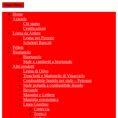
Open Menu
Home
Azienda
Chi siamo
Certificazioni
Legna da Ardere
Legna per Pizzerie
Scheletri Bancali
Pellets
Bioetanolo
Bioetanolo
Stufe e caminetti a bioetanolo
Altri prodotti
Legna di Olivo
Tronchetti e Mattonelle di Vinacciolo
Combustibile liquido per stufe – Petropur
Stufe portatili a combustibile liquido
Bevande
Mangimi e Lettiere
Maniglia ergonomica
Linea Giardino
Corteccia
Terricci