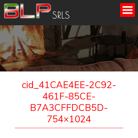
Skip
to
content
cid_41CAE4EE-2C92-
461F-85CE-
B7A3CFFDCB5D-
754×1024