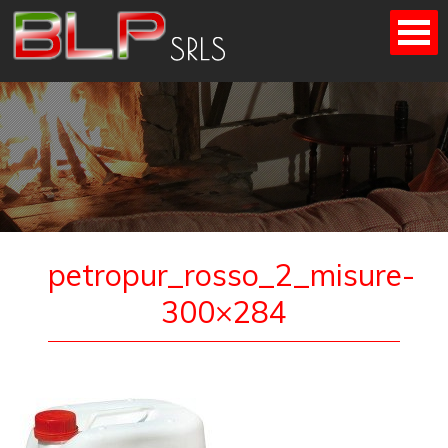
Skip
to
content
petropur_rosso_2_misure-
300×284