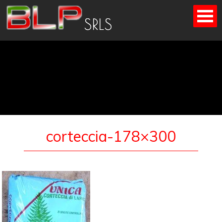
Skip
to
content
corteccia-178×300