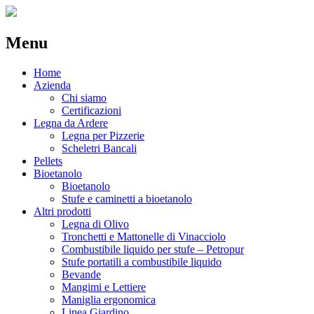
Menu
Skip
Home
to
Azienda
content
Chi siamo
Certificazioni
Legna da Ardere
Legna per Pizzerie
Scheletri Bancali
Pellets
Bioetanolo
Bioetanolo
Stufe e caminetti a bioetanolo
Altri prodotti
Legna di Olivo
Tronchetti e Mattonelle di Vinacciolo
Combustibile liquido per stufe – Petropur
Stufe portatili a combustibile liquido
Bevande
Mangimi e Lettiere
Maniglia ergonomica
Linea Giardino