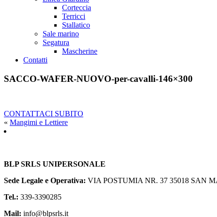
Corteccia
Terricci
Stallatico
Sale marino
Segatura
Mascherine
Contatti
SACCO-WAFER-NUOVO-per-cavalli-146×300
CONTATTACI SUBITO
«
Mangimi e Lettiere
BLP SRLS UNIPERSONALE
Sede Legale e Operativa:
VIA POSTUMIA NR. 37
35018 SAN M
Tel.:
339-3390285
Mail:
info@blpsrls.it