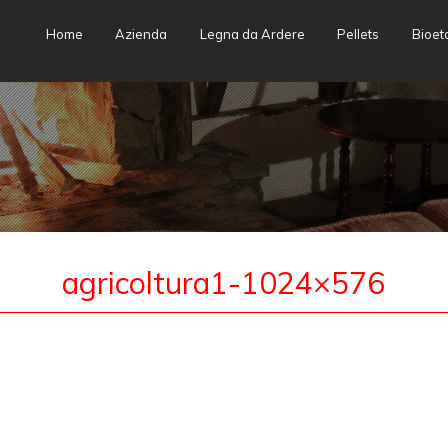
Skip
Home
Azienda
Legna da Ardere
Pellets
Bioet
to
content
agricoltura1-1024×576