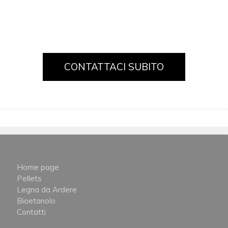
CONTATTACI SUBITO
Home page
Pellets
Legna da Ardere
Bioetanolo
Contatti