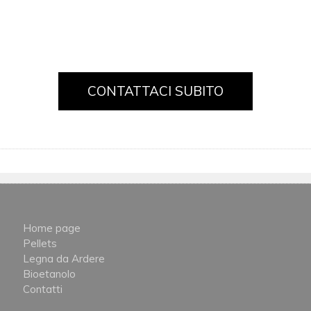
CONTATTACI SUBITO
Home page
Pellets
Legna da Ardere
Bioetanolo
Contatti