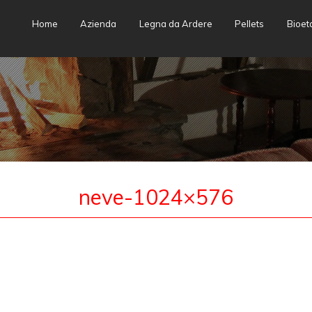
Skip
Home
Azienda
Legna da Ardere
Pellets
Bioet
to
content
neve-1024×576