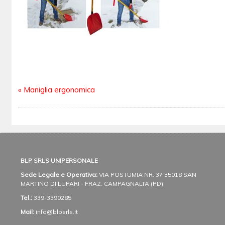
«
Maniglia ergonomica
BLP SRLS UNIPERSONALE
Sede Legale e Operativa:
VIA POSTUMIA NR. 37
35018 SAN
MARTINO DI LUPARI - FRAZ. CAMPAGNALTA (PD)
Tel.:
339-3390285
Mail:
info@blpsrls.it