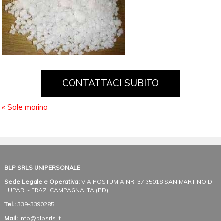
CONTATTACI SUBITO
«
Sale marino
BLP SRLS UNIPERSONALE
Sede Legale e Operativa:
VIA POSTUMIA NR. 37
35018 SAN MARTINO DI
LUPARI - FRAZ. CAMPAGNALTA (PD)
Tel.:
339-3390285
Mail:
info@blpsrls.it