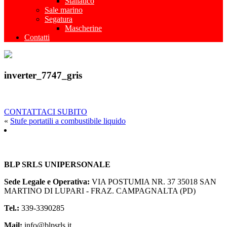
Stallatico
Sale marino
Segatura
Mascherine
Contatti
inverter_7747_gris
CONTATTACI SUBITO
«
Stufe portatili a combustibile liquido
BLP SRLS UNIPERSONALE
Sede Legale e Operativa:
VIA POSTUMIA NR. 37
35018 SAN
MARTINO DI LUPARI - FRAZ. CAMPAGNALTA (PD)
Tel.:
339-3390285
Mail:
info@blpsrls.it