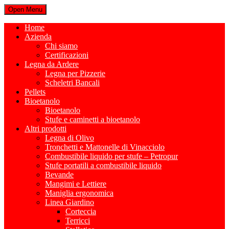
Open Menu
Home
Azienda
Chi siamo
Certificazioni
Legna da Ardere
Legna per Pizzerie
Scheletri Bancali
Pellets
Bioetanolo
Bioetanolo
Stufe e caminetti a bioetanolo
Altri prodotti
Legna di Olivo
Tronchetti e Mattonelle di Vinacciolo
Combustibile liquido per stufe – Petropur
Stufe portatili a combustibile liquido
Bevande
Mangimi e Lettiere
Maniglia ergonomica
Linea Giardino
Corteccia
Terricci