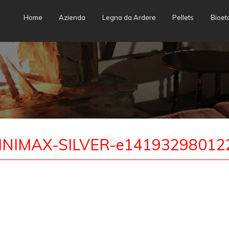
Skip
Home
Azienda
Legna da Ardere
Pellets
Bioet
to
content
INIMAX-SILVER-e14193298012