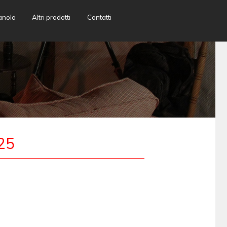
anolo
Altri prodotti
Contatti
25