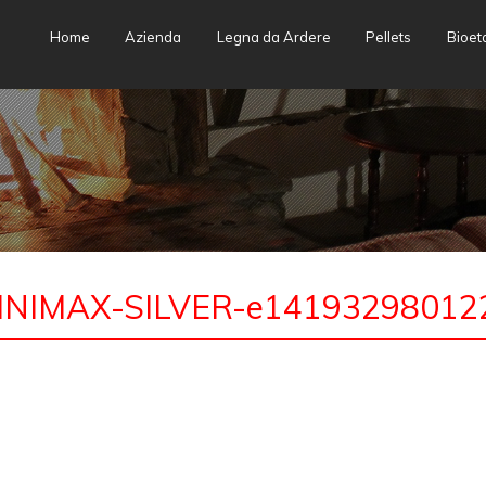
Skip
Home
Azienda
Legna da Ardere
Pellets
Bioet
to
content
INIMAX-SILVER-e14193298012