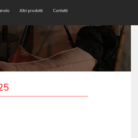
anolo
Altri prodotti
Contatti
25