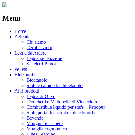
Menu
Skip
Home
to
Azienda
content
Chi siamo
Certificazioni
Legna da Ardere
Legna per Pizzerie
Scheletri Bancali
Pellets
Bioetanolo
Bioetanolo
Stufe e caminetti a bioetanolo
Altri prodotti
Legna di Olivo
Tronchetti e Mattonelle di Vinacciolo
Combustibile liquido per stufe – Petropur
Stufe portatili a combustibile liquido
Bevande
Mangimi e Lettiere
Maniglia ergonomica
Linea Giardino