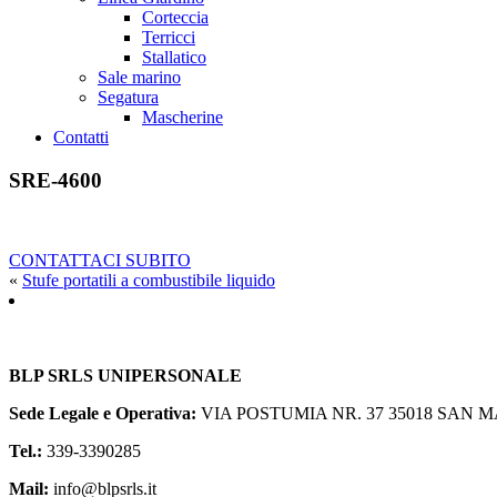
Corteccia
Terricci
Stallatico
Sale marino
Segatura
Mascherine
Contatti
SRE-4600
CONTATTACI SUBITO
«
Stufe portatili a combustibile liquido
BLP SRLS UNIPERSONALE
Sede Legale e Operativa:
VIA POSTUMIA NR. 37
35018 SAN M
Tel.:
339-3390285
Mail:
info@blpsrls.it