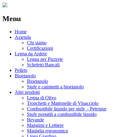
Menu
Skip
Home
to
Azienda
content
Chi siamo
Certificazioni
Legna da Ardere
Legna per Pizzerie
Scheletri Bancali
Pellets
Bioetanolo
Bioetanolo
Stufe e caminetti a bioetanolo
Altri prodotti
Legna di Olivo
Tronchetti e Mattonelle di Vinacciolo
Combustibile liquido per stufe – Petropur
Stufe portatili a combustibile liquido
Bevande
Mangimi e Lettiere
Maniglia ergonomica
Linea Giardino