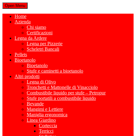
Open Menu
Home
Azienda
Chi siamo
Certificazioni
Legna da Ardere
Legna per Pizzerie
Scheletri Bancali
Pellets
Bioetanolo
Bioetanolo
Stufe e caminetti a bioetanolo
Altri prodotti
Legna di Olivo
Tronchetti e Mattonelle di Vinacciolo
Combustibile liquido per stufe – Petropur
Stufe portatili a combustibile liquido
Bevande
Mangimi e Lettiere
Maniglia ergonomica
Linea Giardino
Corteccia
Terricci