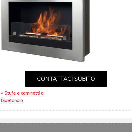
CONTATTACI SUBITO
«
Stufe e caminetti a
bioetanolo