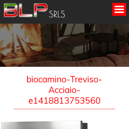
Skip
to
content
biocamino-Treviso-
Acciaio-
e1418813753560