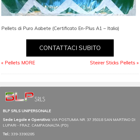
Pellets di Puro Aabete (Certificato En-Plus A1 – Italia)
CONTATTACI SUBITO
«
Pellets MORE
Steirer Sticks Pellets
»
BLP SRLS UNIPERSONALE
Sede Legale e Operativa:
VIA POSTUMIA NR. 37
35018 SAN MARTINO DI
LUPARI - FRAZ. CAMPAGNALTA (PD)
Tel.:
339-3390285