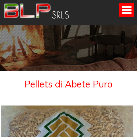
Skip
to
content
Pellets di Abete Puro