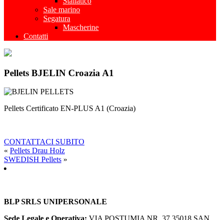
Stallatico
Sale marino
Segatura
Mascherine
Contatti
Pellets BJELIN Croazia A1
Pellets Certificato EN-PLUS A1 (Croazia)
CONTATTACI SUBITO
«
Pellets Drau Holz
SWEDISH Pellets
»
BLP SRLS UNIPERSONALE
Sede Legale e Operativa:
VIA POSTUMIA NR. 37
35018 SAN