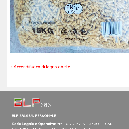
«
Accendifuoco di legno abete
BLP SRLS UNIPERSONALE
Sede Legale e Operativa:
VIA POSTUMIA NR. 37
35018 SAN
MARTINO DI LUPARI - FRAZ. CAMPAGNALTA (PD)