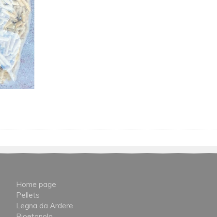
Home page
Pellets
Legna da Ardere
Bioetanolo