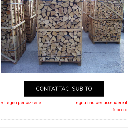
CONTATTACI SUBITO
«
Legna per pizzerie
Legna fina per accendere il
fuoco
»