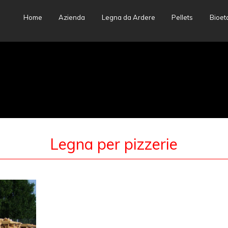
Skip
Home
Azienda
Legna da Ardere
Pellets
Bioet
to
content
Legna per pizzerie