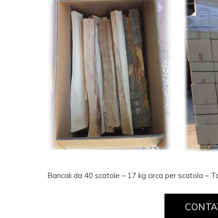
Bancali da 40 scatole – 17 kg circa per scatola – T
CONTA