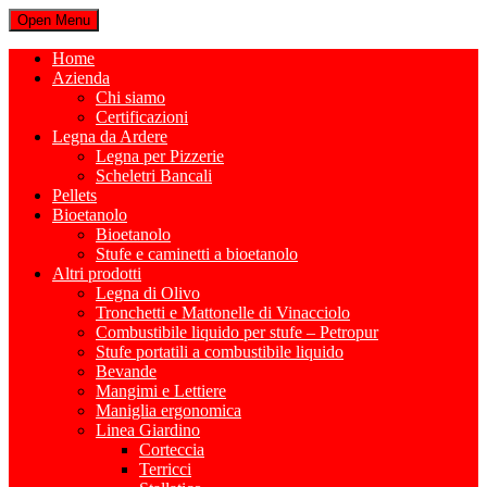
Open Menu
Home
Azienda
Chi siamo
Certificazioni
Legna da Ardere
Legna per Pizzerie
Scheletri Bancali
Pellets
Bioetanolo
Bioetanolo
Stufe e caminetti a bioetanolo
Altri prodotti
Legna di Olivo
Tronchetti e Mattonelle di Vinacciolo
Combustibile liquido per stufe – Petropur
Stufe portatili a combustibile liquido
Bevande
Mangimi e Lettiere
Maniglia ergonomica
Linea Giardino
Corteccia
Terricci