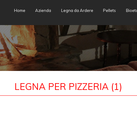
Skip
Home
Azienda
Legna da Ardere
Pellets
Bioet
to
content
LEGNA PER PIZZERIA (1)